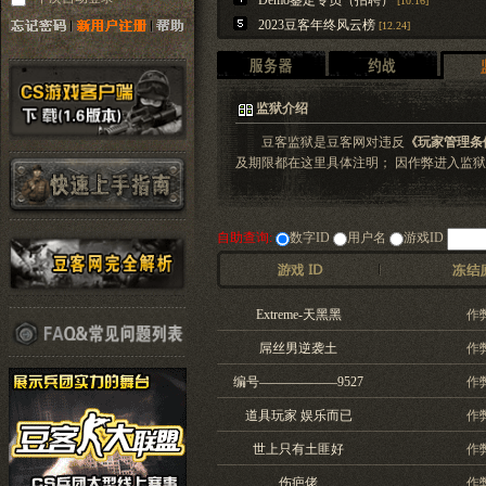
Demo鉴定专员（招聘）
[10.16]
2023豆客年终风云榜
[12.24]
监狱介绍
豆客监狱是豆客网对违反
《玩家管理条
及期限都在这里具体注明； 因作弊进入监
自助查询:
数字ID
用户名
游戏ID
Extreme-天黑黑
作
屌丝男逆袭土
作
编号——————9527
作
道具玩家 娱乐而已
作
世上只有土匪好
作
伤疤佬
作